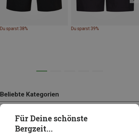
Du sparst 38%
Du sparst 39%
Beliebte Kategorien
Für Deine schönste
BEKLEIDUNG
Bergzeit...