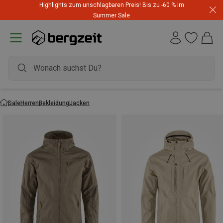
Highlights zum unschlagbaren Preis! Bis zu -60 % im
Summer Sale
Sale
Herren
Bekleidung
Jacken