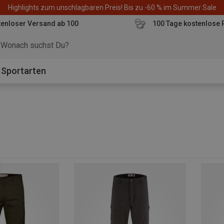
Highlights zum unschlagbaren Preis! Bis zu -60 % im Summer Sale
enloser Versand ab 100
100 Tage kostenlose 
o
Sportarten