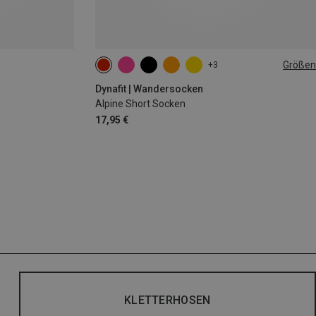
Größen
+3
39|40|41|42
43|44|45|46
Dynafit | Wandersocken
Alpine Short Socken
17,95 €
KLETTERHOSEN