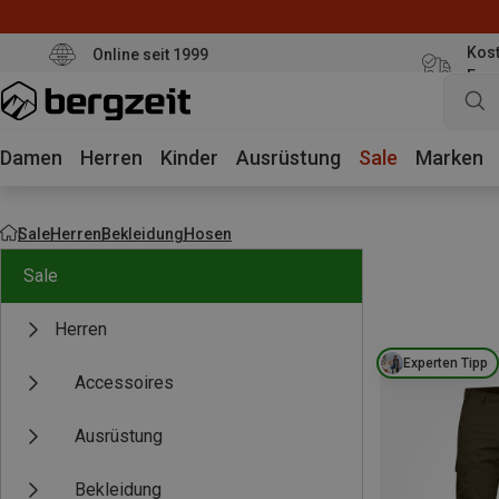
Kost
Online seit 1999
Eur
Damen
Herren
Kinder
Ausrüstung
Sale
Marken
Sale
Herren
Bekleidung
Hosen
Sale
Herren
Experten Tipp
Accessoires
Ausrüstung
Bekleidung