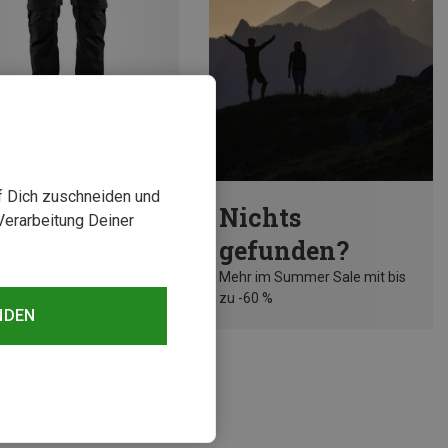
rst 20%
uf Dich zuschneiden und
Nichts
Verarbeitung Deiner
gefunden?
Mehr im Summer Sale mit bis
zu -60 %
NDEN