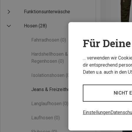
Funktionsunterwäsche
Hosen
(28)
Für Deine 
Fahrradhosen
(0)
Hardshellhosen &
Du sparst 19%
… verwenden wir Cookies
Regenhosen
(0)
dir entsprechend person
Daten u.a. auch in den 
Isolationshosen
(0)
Jeans & Freizeithosen
(2)
NICHT 
Langlaufhosen
(0)
Einstellungen
Datenschu
Laufhosen
(0)
Skihosen
(0)