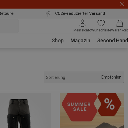
Retoure
CO2e-reduzierter Versand
Mein Konto
Wunschliste
Warenkorb
Shop
Magazin
Second Hand
Empfohlen
Sortierung