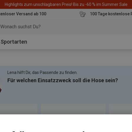
Highlights zum unschlagbaren Preis! Bis zu -60 % im Summer Sale
enloser Versand ab 100
100 Tage kostenlose 
o
Sportarten
Lena hilft Dir, das Passende zu finden.
Für welchen Einsatzzweck soll die Hose sein?