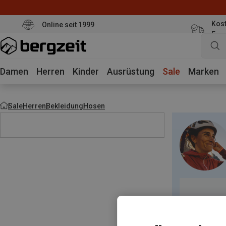
Kost
Online seit 1999
Eur
Damen
Herren
Kinder
Ausrüstung
Sale
Marken
Sale
Herren
Bekleidung
Hosen