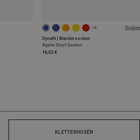
Größen
+3
35|36|37|38
39|40|41|42
43|44|45|46
Dynafit | Wandersocken
Alpine Short Socken
16,52 €
KLETTERHOSEN