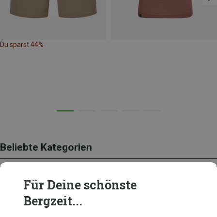
Du sparst 44%
Beliebte Kategorien
Für Deine schönste
BEKLEIDUNG
Bergzeit...