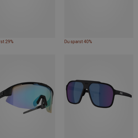
rst 29%
Du sparst 40%