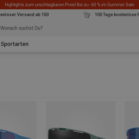
Highlights zum unschlagbaren Preis! Bis zu -60 % im Summer Sale
enloser Versand ab 100
100 Tage kostenlose 
o
Sportarten