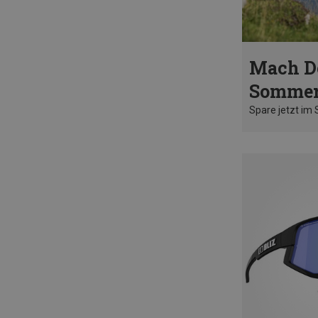
Mach D
Sommer
Spare jetzt im