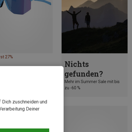
rst 27%
Nichts
gefunden?
Mehr im Summer Sale mit bis
zu -60 %
uf Dich zuschneiden und
Verarbeitung Deiner