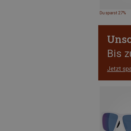
Du sparst 27%
Unsc
Bis 
Jetzt sp