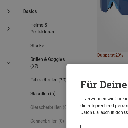
Basics
Helme &
Protektoren
Stöcke
Du sparst 23%
Brillen & Goggles
(37)
Fahrradbrillen
(20)
Für Deine 
Skibrillen
(5)
… verwenden wir Cookies
dir entsprechend person
Gletscherbrillen
(0)
Daten u.a. auch in den 
Sonnenbrillen
(0)