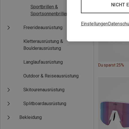
NICHT 
Sportbrillen &
Sportsonnenbrillen
(32)
Einstellungen
Datenschu
Freerideausrüstung
Kletterausrüstung &
Boulderausrüstung
Langlaufausrüstung
Du sparst 25%
Outdoor & Reiseausrüstung
Skitourenausrüstung
Splitboardausrüstung
Bekleidung