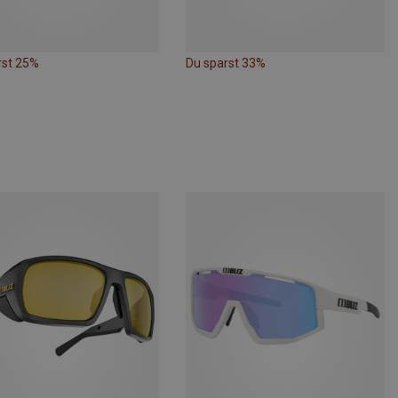
rst 25%
Du sparst 33%