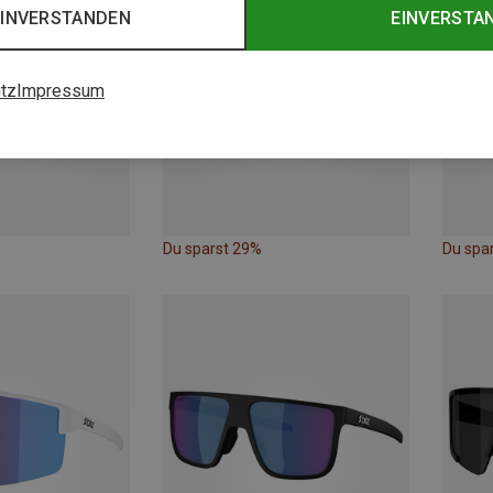
EINVERSTANDEN
EINVERSTA
tz
Impressum
Du sparst 29%
Du spa