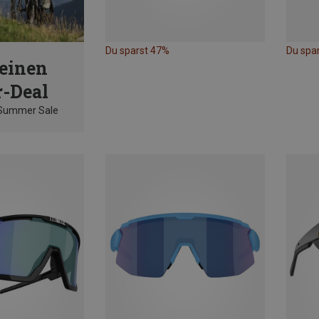
Du sparst 47%
Du spa
einen
-Deal
 Summer Sale