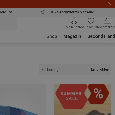
Retoure
CO2e-reduzierter Versand
Mein Konto
Wunschliste
Warenkorb
Shop
Magazin
Second Hand
Empfohlen
Sortierung