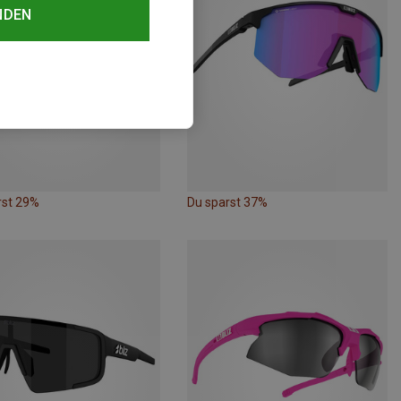
NDEN
rst 29%
Du sparst 37%