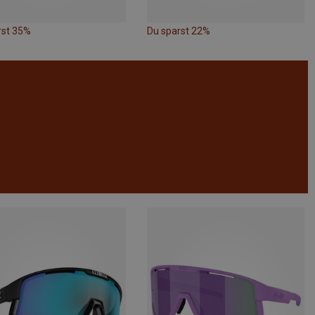
rst 35%
Du sparst 22%