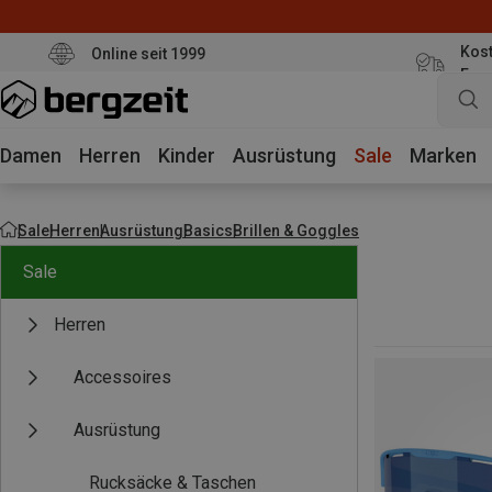
Kost
Online seit 1999
Eur
Damen
Herren
Kinder
Ausrüstung
Sale
Marken
Sale
Herren
Ausrüstung
Basics
Brillen & Goggles
Sale
Herren
Accessoires
Ausrüstung
Rucksäcke & Taschen