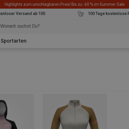
Highlights zum unschlagbaren Preis! Bis zu -60 % im Summer Sale
enloser Versand ab 100
100 Tage kostenlose 
o
Sportarten