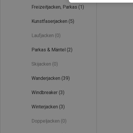
Freizeitjacken, Parkas
(1)
Kunstfaserjacken
(5)
Laufjacken
(0)
Parkas & Mäntel
(2)
Skijacken
(0)
Wanderjacken
(39)
Windbreaker
(3)
Winterjacken
(3)
Doppeljacken
(0)