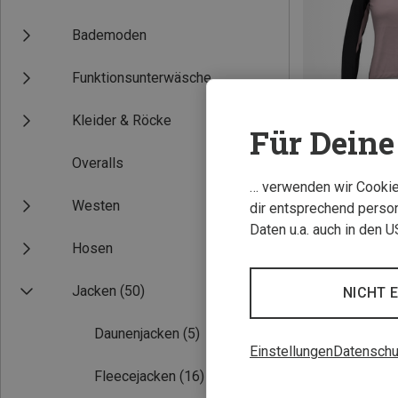
Bademoden
Funktionsunterwäsche
Kleider & Röcke
Für Deine 
Overalls
Du sparst 44%
… verwenden wir Cookies
Westen
dir entsprechend person
Daten u.a. auch in den 
Hosen
Jacken
(50)
NICHT 
Daunenjacken
(5)
Einstellungen
Datenschu
Fleecejacken
(16)