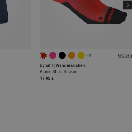
Größen
+3
39|40|41|42
43|44|45|46
Dynafit | Wandersocken
Alpine Short Socken
17,95 €