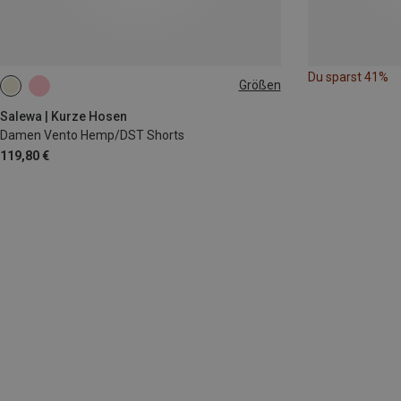
Du sparst 41%
Größen
XS
S
M
L
XL
Salewa | Kurze Hosen
Damen Vento Hemp/DST Shorts
119,80 €