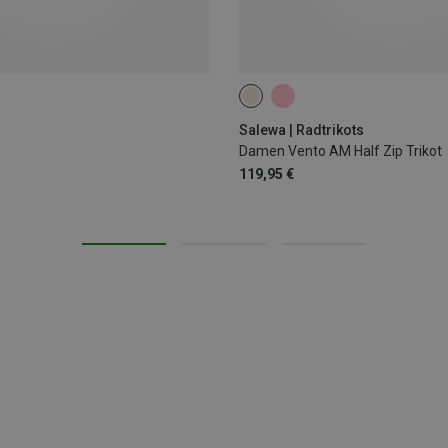
XS
S
M
L
Salewa | Radtrikots
Damen Vento AM Half Zip Trikot
119,95 €