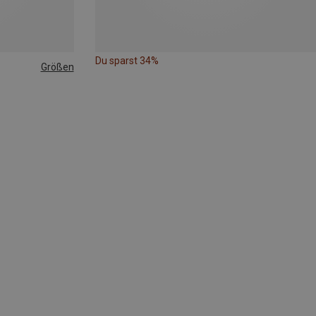
Du sparst 34%
Größen