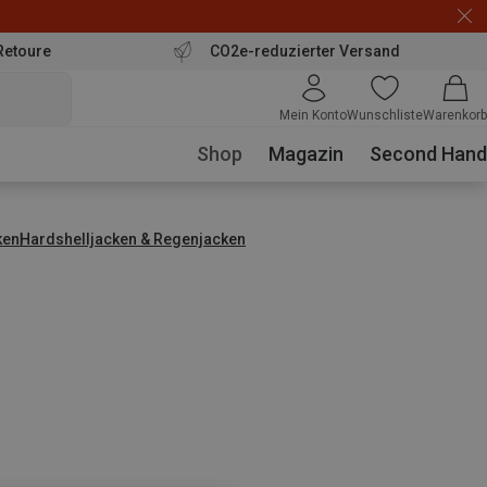
Retoure
CO2e-reduzierter Versand
Mein Konto
Wunschliste
Warenkorb
Shop
Magazin
Second Hand
ken
Hardshelljacken & Regenjacken