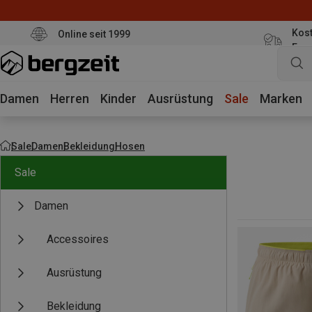
Kost
Online seit 1999
Eur
Damen
Herren
Kinder
Ausrüstung
Sale
Marken
Sale
Damen
Bekleidung
Hosen
Sale
Damen
Accessoires
Ausrüstung
Bekleidung