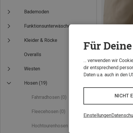
Bademoden
Funktionsunterwäsche
Kleider & Röcke
Für Deine 
Overalls
Du sparst 45%
… verwenden wir Cookies
dir entsprechend person
Westen
Daten u.a. auch in den 
Hosen
(19)
NICHT 
Fahrradhosen
(0)
Fleecehosen
(0)
Einstellungen
Datenschu
Hochtourenhosen
(0)