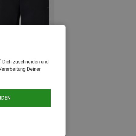
rst 39%
uf Dich zuschneiden und
Verarbeitung Deiner
sehen
NDEN