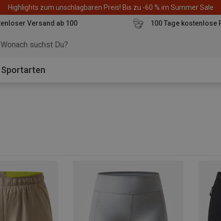
Highlights zum unschlagbaren Preis! Bis zu -60 % im Summer Sale
enloser Versand ab 100
100 Tage kostenlose 
o
Sportarten