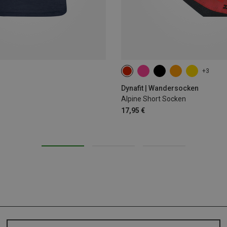
+3
39|40|41|42
43|44|45|46
Dynafit | Wandersocken
Alpine Short Socken
17,95 €