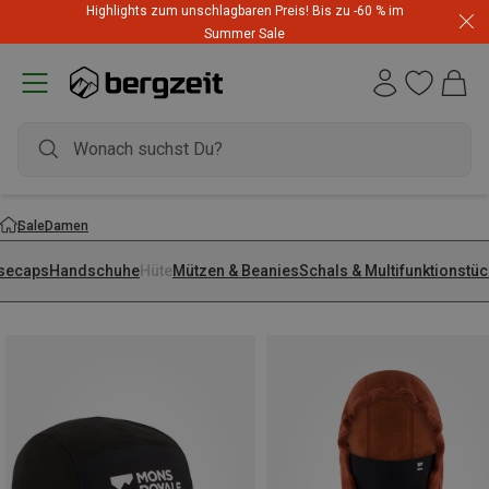
Highlights zum unschlagbaren Preis! Bis zu -60 % im
Summer Sale
Sale
Damen
secaps
Handschuhe
Hüte
Mützen & Beanies
Schals & Multifunktionstü