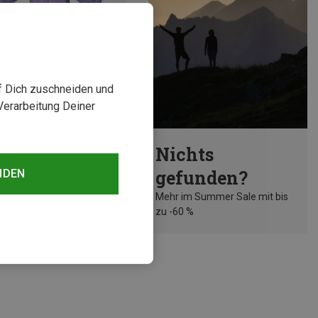
uf Dich zuschneiden und
Verarbeitung Deiner
rst 18%
Nichts
gefunden?
NDEN
Mehr im Summer Sale mit bis
zu -60 %