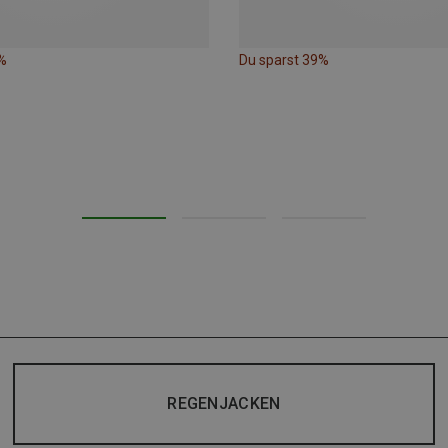
%
Du sparst 39%
REGENJACKEN