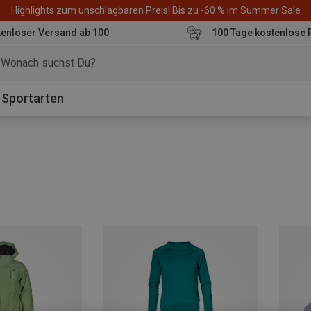
Highlights zum unschlagbaren Preis! Bis zu -60 % im Summer Sale
enloser Versand ab 100
100 Tage kostenlose 
o
Sportarten