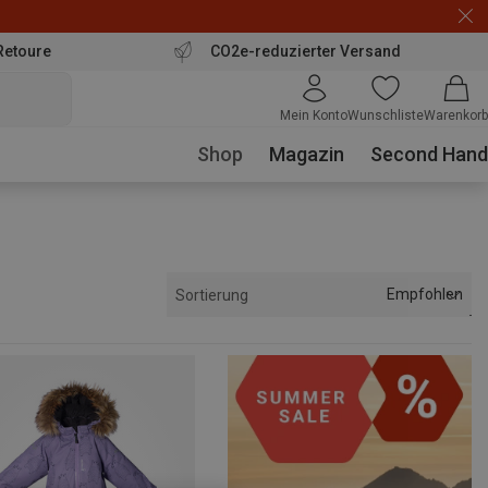
Retoure
CO2e-reduzierter Versand
Mein Konto
Wunschliste
Warenkorb
Shop
Magazin
Second Hand
Empfohlen
Sortierung