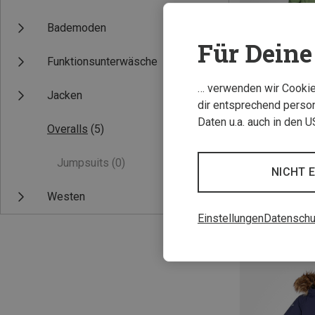
Bademoden
Für Deine 
Funktionsunterwäsche
… verwenden wir Cookies
Jacken
dir entsprechend person
Daten u.a. auch in den 
Overalls
(5)
Du sparst 40%
Jumpsuits
(0)
NICHT 
Westen
Einstellungen
Datenschu