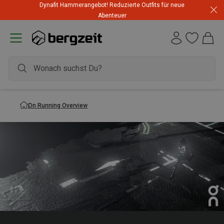
Dynafit Hammerangebot! Reduzierte Outfits für neue
Abenteuer
On Running Overview