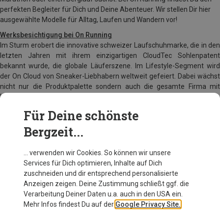
perfekten Begleiter für Dich und Deine Abenteuer. Wir stellen Dir hier
ausgewählte Modelle für Alltag, Laufen und Wandern vor!
Werksbesichtigung bei On Running
Im Sturm erobert die innovative schweizer Laufschuhmarke, die in den
letzten Jahren mit ihrem einzigartigen CloudTec Sohlenpatent
bekannt wurde, die globale Läuferszene. Im Lifestyle-Segment wird
der On Cloud von Sneaker-Liebhabern weltweit gefeiert. Dabei wächst
nicht nur die Produktpalette sondern auch die gesamte Firma mit
Hauptsitz der Verwaltung in Zürich.
Für Deine schönste
Bergzeit...
… verwenden wir Cookies. So können wir unsere
Services für Dich optimieren, Inhalte auf Dich
zuschneiden und dir entsprechend personalisierte
Anzeigen zeigen. Deine Zustimmung schließt ggf. die
Verarbeitung Deiner Daten u.a. auch in den USA ein.
Mehr Infos findest Du auf der
Google Privacy Site.