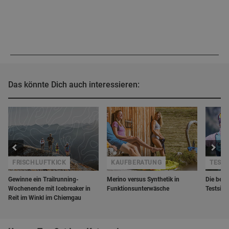
Das könnte Dich auch interessieren:
FRISCHLUFTKICK
KAUFBERATUNG
TESTS
Gewinne ein Trailrunning-
Merino versus Synthetik in
Die best
Wochenende mit Icebreaker in
Funktionsunterwäsche
Testsie
Reit im Winkl im Chiemgau