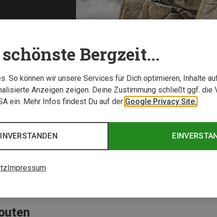
schönste Bergzeit...
s Umsatzes im Bereich Kletterausrüstung (Kleidung und Schuhe) f
. So können wir unsere Services für Dich optimieren, Inhalte a
halt natürlicher Klettergebiete beruht auf dem ehrenamtlichen
alisierte Anzeigen zeigen. Deine Zustimmung schließt ggf. die 
USA ein. Mehr Infos findest Du auf der
Google Privacy Site.
EINVERSTANDEN
EINVERSTA
ettern von Millet
tz
Impressum
routen