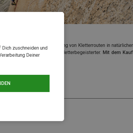
ür den Erhalt und die Sanierung von Kletterrouten in natürlicher
uf Dich zuschneiden und
 Engagement einer Handvoll Kletterbegeisterter.
Mit dem Kau
Verarbeitung Deiner
NDEN