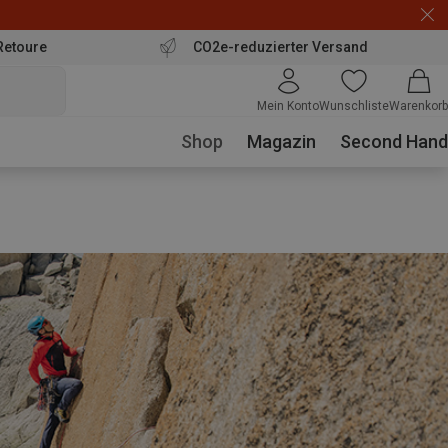
Retoure
CO2e-reduzierter Versand
Mein Konto
Wunschliste
Warenkorb
Shop
Magazin
Second Hand