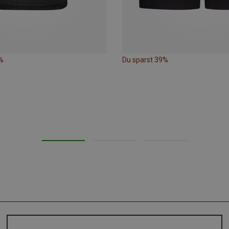
%
Du sparst 39%