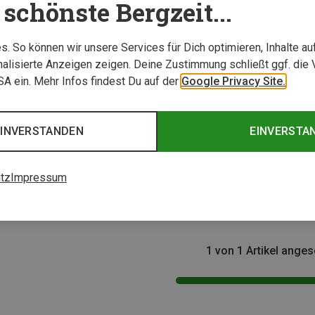
schönste Bergzeit...
. So können wir unsere Services für Dich optimieren, Inhalte a
alisierte Anzeigen zeigen. Deine Zustimmung schließt ggf. die 
USA ein. Mehr Infos findest Du auf der
Google Privacy Site.
EINVERSTANDEN
EINVERSTA
Klettersteigführer
tz
Impressum
 Italien, Bd. 1 West
1 von 1 Artikel ange