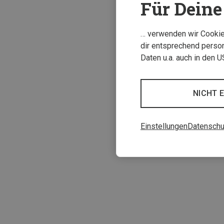
Für Deine 
… verwenden wir Cookies
dir entsprechend person
Daten u.a. auch in den 
NICHT 
Schall-Verlag | 
Einstellungen
Datenschu
Klettersteig-Atlas
35,00 €