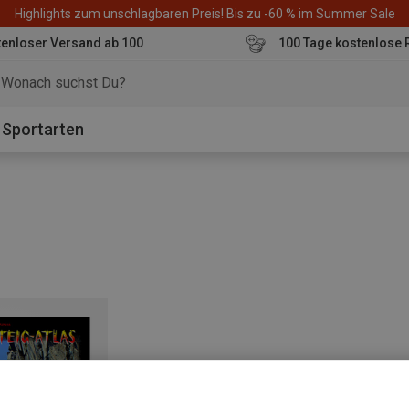
Highlights zum unschlagbaren Preis! Bis zu -60 % im Summer Sale
enloser Versand ab 100
100 Tage kostenlose 
o
Sportarten