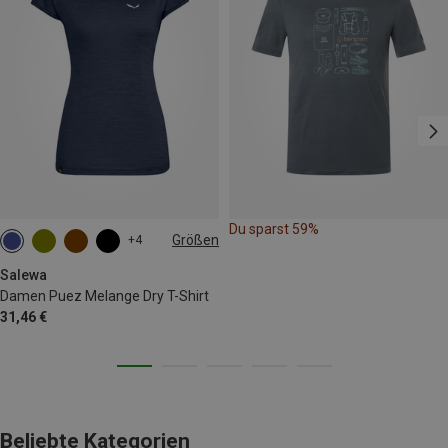
Du sparst 59%
Größen
+4
M
L
XL
XXL
Salewa
Damen Puez Melange Dry T-Shirt
31,46 €
Beliebte Kategorien