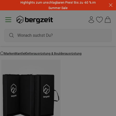
Highlights zum unschlagbaren Preis! Bis zu -60 % im
Summer Sale
Marken
Mantle
Kletterausrüstung & Boulderausrüstung