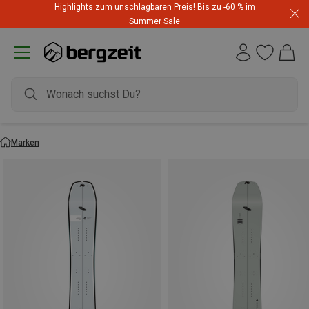
Highlights zum unschlagbaren Preis! Bis zu -60 % im
Summer Sale
Marken