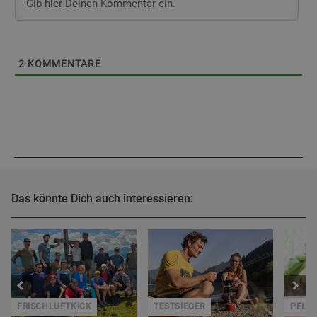
2
KOMMENTARE
Das könnte Dich auch interessieren:
R
FRISCHLUFTKICK
TESTSIEGER
PFLE