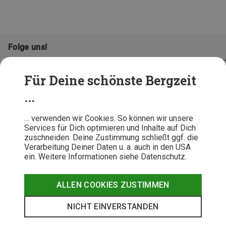
Folge uns!
Für Deine schönste Bergzeit
...
… verwenden wir Cookies. So können wir unsere
Services für Dich optimieren und Inhalte auf Dich
zuschneiden. Deine Zustimmung schließt ggf. die
Verarbeitung Deiner Daten u. a. auch in den USA
ein. Weitere Informationen siehe Datenschutz.
AGB
Datenschutz
Widerrufsbelehrung
Impressum
Hinweisgeber
Erklärung
ALLEN COOKIES ZUSTIMMEN
Barrierefr
NICHT EINVERSTANDEN
© 2026 Bergzeit GmbH © Bergsport, Outdoor & Trekking Shop