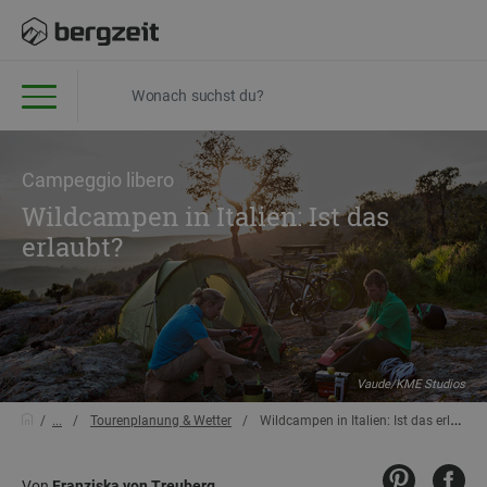
Campeggio libero
Wildcampen in Italien: Ist das
erlaubt?
Vaude/KME Studios
...
Tourenplanung & Wetter
Wildcampen in Italien: Ist das erlaubt?
Von
Franziska von Treuberg