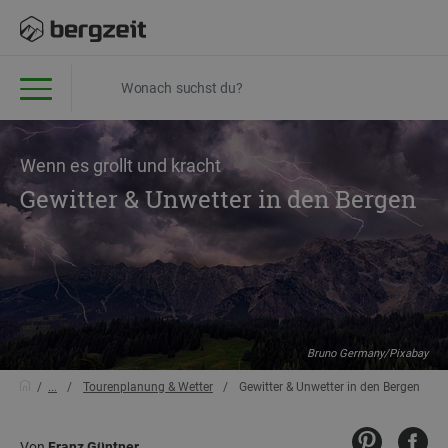
Wenn es grollt und kracht
Gewitter & Unwetter in den Bergen
Bruno Germany/Pixabay
...
Tourenplanung & Wetter
Gewitter & Unwetter in den Bergen
Von
Franz Güntner