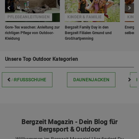
R
PFLEGEANLEITUNGEN
KINDER & FAMILIE
KINDE
Gore-Tex waschen: Anleitung zur
Bergzeit Family Day in den
Energier
richtigen Pflege von Outdoor-
Bergzeit Filialen Gmund und
selber 
Kleidung
Großhartpenning
Unsere Top Outdoor Kategorien
BARFUSSSCHUHE
DAUNENJACKEN
Bergzeit Magazin - Dein Blog für
Bergsport & Outdoor