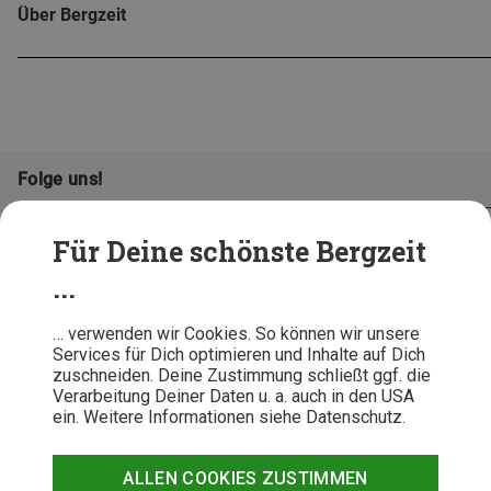
Über Bergzeit
Folge uns!
Für Deine schönste Bergzeit
...
… verwenden wir Cookies. So können wir unsere
Services für Dich optimieren und Inhalte auf Dich
zuschneiden. Deine Zustimmung schließt ggf. die
Verarbeitung Deiner Daten u. a. auch in den USA
ein. Weitere Informationen siehe Datenschutz.
AGB
Datenschutz
Widerrufsbelehrung
Impressum
Hinweisgeber
Erklärung
ALLEN COOKIES ZUSTIMMEN
Barrierefr