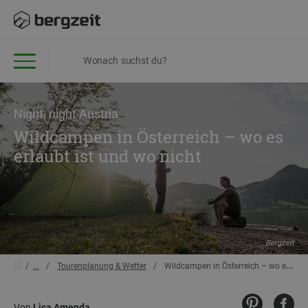
Night, night Austria
Wildcampen in Österreich – wo es
erlaubt ist und wo nicht
Bergzeit
...
Tourenplanung & Wetter
Wildcampen in Österreich – wo es erlaubt ist und wo nicht
Von
Lisa Amenda