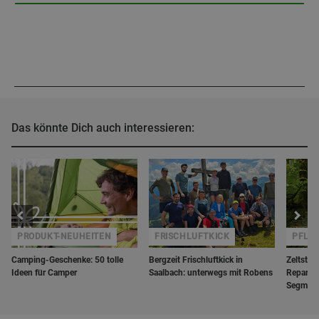
Das könnte Dich auch interessieren:
PRODUKT-NEUHEITEN
FRISCHLUFTKICK
PFLE
Camping-Geschenke: 50 tolle
Bergzeit Frischluftkick in
Zeltstan
Ideen für Camper
Saalbach: unterwegs mit Robens
Reparatu
Segmen