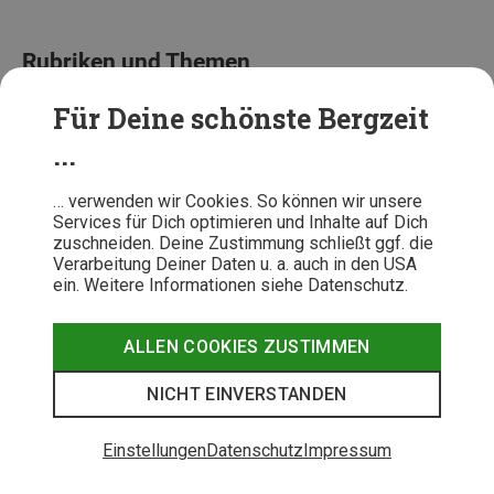
Rubriken und Themen
Für Deine schönste Bergzeit
GPS-Uhren im Test
Outdoor Basics
Sportuhren im Test
...
Suunto im Test
Testberichte
… verwenden wir Cookies. So können wir unsere
Services für Dich optimieren und Inhalte auf Dich
zuschneiden. Deine Zustimmung schließt ggf. die
Verarbeitung Deiner Daten u. a. auch in den USA
ein. Weitere Informationen siehe Datenschutz.
0
ALLEN COOKIES ZUSTIMMEN
Deine Bewertung
NICHT EINVERSTANDEN
Einstellungen
Datenschutz
Impressum