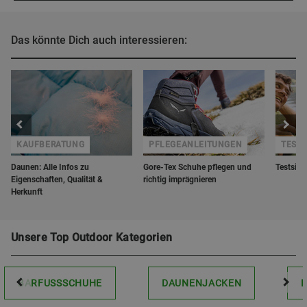
Das könnte Dich auch interessieren:
KAUFBERATUNG
PFLEGEANLEITUNGEN
TESTS
Daunen: Alle Infos zu
Gore-Tex Schuhe pflegen und
Testsieg
Eigenschaften, Qualität &
richtig imprägnieren
Herkunft
Unsere Top Outdoor Kategorien
BARFUSSSCHUHE
DAUNENJACKEN