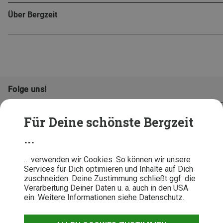
Über Bergzeit
Folge uns!
Für Deine schönste Bergzeit
...
… verwenden wir Cookies. So können wir unsere
Services für Dich optimieren und Inhalte auf Dich
zuschneiden. Deine Zustimmung schließt ggf. die
Verarbeitung Deiner Daten u. a. auch in den USA
ein. Weitere Informationen siehe Datenschutz.
AGB
Datenschutz
Widerrufsbelehrung
Impressum
Hinweisgeber
Erklärung