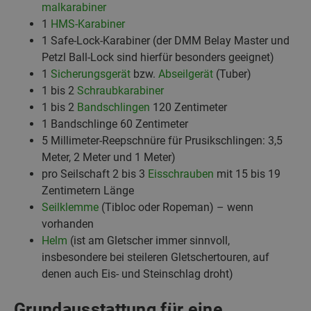
malkarabiner
1
HMS-Karabiner
1 Safe-Lock-Karabiner (der DMM Belay Master und
Petzl Ball-Lock sind hierfür besonders geeignet)
1
Sicherungsgerät
bzw.
Abseilgerät
(Tuber)
1 bis 2
Schraubkarabiner
1 bis 2
Bandschlingen
120 Zentimeter
1 Bandschlinge 60 Zentimeter
5 Millimeter-Reepschnüre für Prusikschlingen: 3,5
Meter, 2 Meter und 1 Meter)
pro Seilschaft 2 bis 3
Eisschrauben
mit 15 bis 19
Zentimetern Länge
Seilklemme
(Tibloc oder Ropeman) – wenn
vorhanden
Helm
(ist am Gletscher immer sinnvoll,
insbesondere bei steileren Gletschertouren, auf
denen auch Eis- und Steinschlag droht)
Grundausstattung für eine