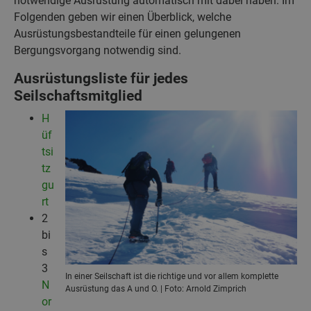
notwendige Ausrüstung automatisch mit dabei haben. Im
Folgenden geben wir einen Überblick, welche
Ausrüstungsbestandteile für einen gelungenen
Bergungsvorgang notwendig sind.
Ausrüstungsliste für jedes
Seilschaftsmitglied
H
üf
tsi
tz
gu
rt
2
bi
s
3
In einer Seilschaft ist die richtige und vor allem komplette
N
Ausrüstung das A und O. | Foto: Arnold Zimprich
or