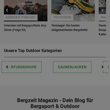
BERGZEIT PODCAST
TESTSIEGER
NEUH
Interview mit Bergsportlerin Ana
Testsieger: Die besten
Deuter pr
Zirner (Folge 93)
steigeisenfesten Bergstiefel
Bergstei
Kaltenb
Unsere Top Outdoor Kategorien
BARFUSSSCHUHE
DAUNENJACKEN
Bergzeit Magazin - Dein Blog für
Bergsport & Outdoor