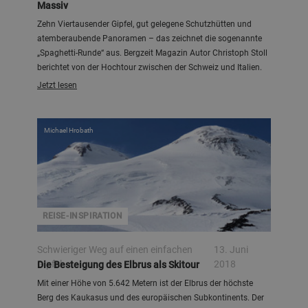
Massiv
Zehn Viertausender Gipfel, gut gelegene Schutzhütten und
atemberaubende Panoramen – das zeichnet die sogenannte
„Spaghetti-Runde“ aus. Bergzeit Magazin Autor Christoph Stoll
berichtet von der Hochtour zwischen der Schweiz und Italien.
Jetzt lesen
Michael Hrobath
REISE-INSPIRATION
Schwieriger Weg auf einen einfachen
13. Juni
Gipfel
2018
Die Besteigung des Elbrus als Skitour
Mit einer Höhe von 5.642 Metern ist der Elbrus der höchste
Berg des Kaukasus und des europäischen Subkontinents. Der