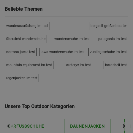
Beliebte Themen
wanderausrüstung im test
bergzeit größenberater
übersicht wanderschuhe
wanderschuhe im test
patagonia im test
norrona jacke test
lowa wanderschuhe im test
zustiegsschuhe im test
mountain equipment im test
arcteryx im test
hardshell test
regenjacken im test
Unsere Top Outdoor Kategorien
BARFUSSSCHUHE
DAUNENJACKEN