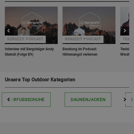
BERGZEIT PODCAST
BERGZEIT PODCAST
TESTS
Interview mit Bergsteiger Andy
Beratung im Podcast:
Testsieg
Steindl (Folge 89)
Höhenangst verlernen
Windbre
Unsere Top Outdoor Kategorien
BARFUSSSCHUHE
DAUNENJACKEN