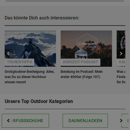
Das könnte Dich auch interessieren:
TOURENTIPPS
BERGZEIT PODCAST
KAUF
Großglockner Besteigung: Alles,
Beratung im Podcast: Mein
Was anz
was Du zu dieser Hochtour
erster 4000er (Folge 107)
Finde da
wissen musst
für Dein
Unsere Top Outdoor Kategorien
BARFUSSSCHUHE
DAUNENJACKEN