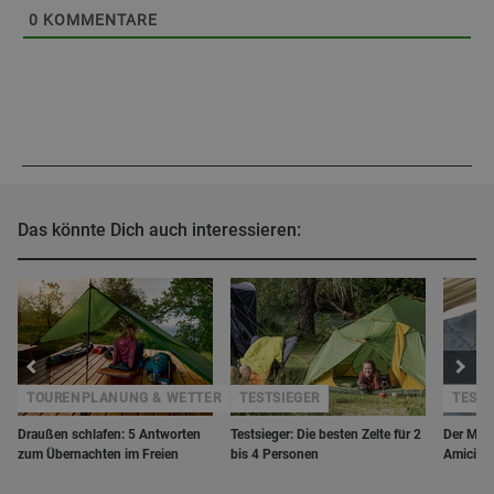
0
KOMMENTARE
Das könnte Dich auch interessieren:
TOURENPLANUNG & WETTER
TESTSIEGER
TEST
Draußen schlafen: 5 Antworten
Testsieger: Die besten Zelte für 2
Der Mou
zum Übernachten im Freien
bis 4 Personen
Amicizia