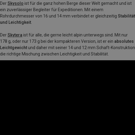
Der
Skysolo
ist für die ganz hohen Berge dieser Welt gemacht und ist
ein zuverlässiger Begleiter für Expeditionen. Mit einem
Rohrdurchmesser von 16 und 14 mm verbindet er gleichzeitig
Stabilität
und Leichtigkeit
.
Der
Skytera
ist für alle, die gerne leicht alpin unterwegs sind. Mit nur
178 g, oder nur 173 g bei der kompakteren Version, ist er ein
absolutes
Leichtgewicht
und daher mit seiner 14 und 12 mm Schaft-Konstruktion
die richtige Mischung zwischen Leichtigkeit und Stabilität.