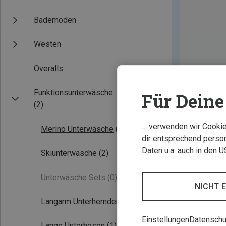
Bademoden
Westen
Overalls
Funktionsunterwäsche
Für Deine 
(2)
… verwenden wir Cookies
Merino Unterwäsche
(2)
dir entsprechend person
Daten u.a. auch in den 
Skiunterwäsche
(2)
Unterwäsche Sets
(0)
NICHT 
Langarm Unterhemden
(1)
Einstellungen
Datenschu
Lange Unterhosen
(1)