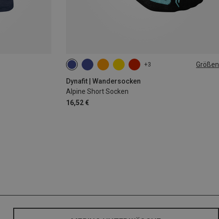
Größen
+3
35|36|37|38
39|40|41|42
43|44|45|46
Dynafit | Wandersocken
Alpine Short Socken
16,52 €