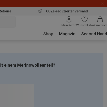
Retoure
CO2e-reduzierter Versand
Mein Konto
Wunschliste
Warenkorb
Shop
Magazin
Second Hand
t einem Merinowolleanteil?