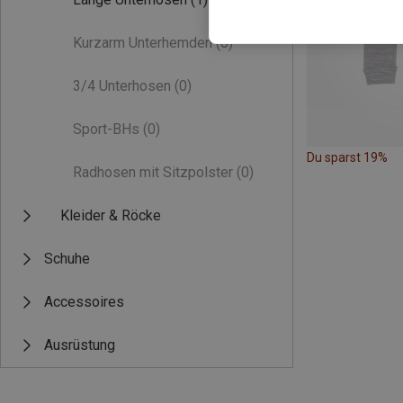
Kurzarm Unterhemden
(0)
3/4 Unterhosen
(0)
Sport-BHs
(0)
Du sparst 19%
Radhosen mit Sitzpolster
(0)
Kleider & Röcke
Schuhe
Accessoires
Ausrüstung