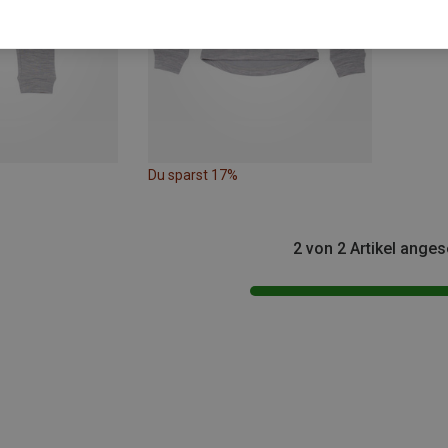
Du sparst 17%
2 von 2 Artikel ange