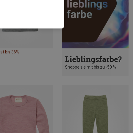
st bis 36%
Lieblingsfarbe?
Shoppe sie mit bis zu -50 %