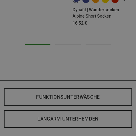
35|36|37|38
39|40|41|42
43
Dynafit | Wandersocken
Alpine Short Socken
16,52 €
FUNKTIONSUNTERWÄSCHE
LANGARM UNTERHEMDEN