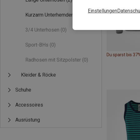
Einstellungen
Datenschu
Kurzarm Unterhemden
(2)
3/4 Unterhosen
(0)
Sport-BHs
(0)
Du sparst bis 37
Radhosen mit Sitzpolster
(0)
Kleider & Röcke
Schuhe
Accessoires
Ausrüstung