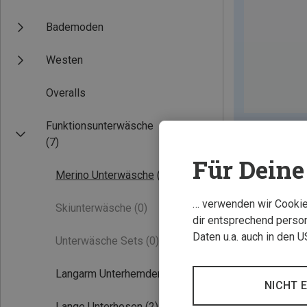
Bademoden
Westen
Overalls
Funktionsunterwäsche
(7)
Für Deine 
Merino Unterwäsche
(7)
… verwenden wir Cookies
Skiunterwäsche
(0)
dir entsprechend person
Daten u.a. auch in den 
Unterwäsche Sets
(0)
Langarm Unterhemden
(3)
NICHT 
Lange Unterhosen
(2)