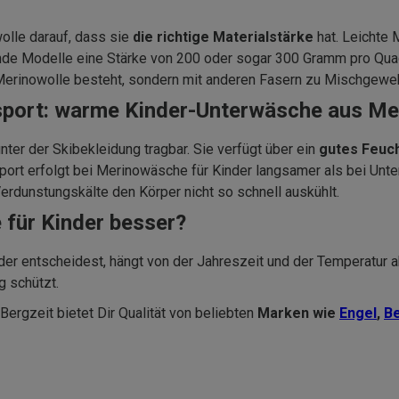
lle darauf, dass sie
die richtige Materialstärke
hat. Leichte 
e Modelle eine Stärke von 200 oder sogar 300 Gramm pro Quadr
 Merinowolle besteht, sondern mit anderen Fasern zu Mischgeweb
rsport: warme Kinder-Unterwäsche aus Me
unter der Skibekleidung tragbar. Sie verfügt über ein
gutes Feuc
port erfolgt bei Merinowäsche für Kinder langsamer als bei Unt
dunstungskälte den Körper nicht so schnell auskühlt.
 für Kinder besser?
der entscheidest, hängt von der Jahreszeit und der Temperatur a
g schützt.
ergzeit bietet Dir Qualität von beliebten
Marken wie
Engel
,
B