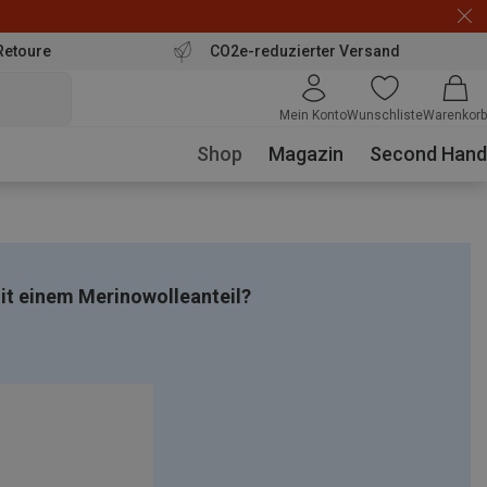
Retoure
CO2e-reduzierter Versand
Mein Konto
Wunschliste
Warenkorb
Shop
Magazin
Second Hand
t einem Merinowolleanteil?