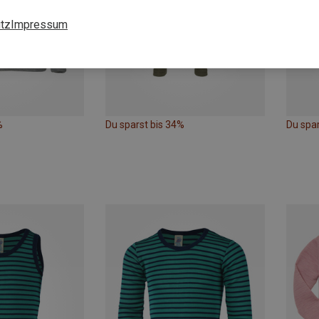
tz
Impressum
%
Du sparst bis 34%
Du spar