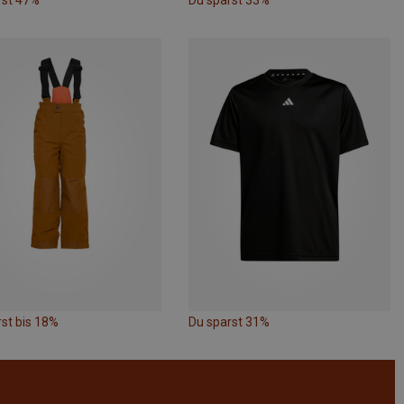
rst 47%
Du sparst 33%
st bis 18%
Du sparst 31%