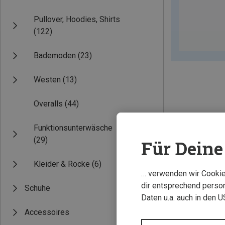
Pullover, Hoodies, Shirts
(122)
Bademoden
(23)
Westen
(13)
Overalls
(44)
Funktionsunterwäsche
(29)
Für Deine 
Kleider & Röcke
(6)
… verwenden wir Cookies
dir entsprechend person
Schuhe
Daten u.a. auch in den 
Accessoires