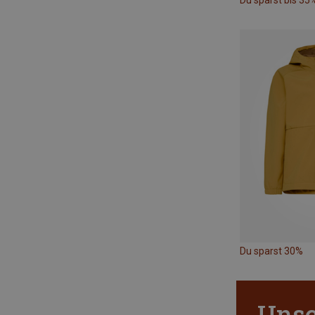
Du sparst bis 35
Du sparst 30%
Unsc