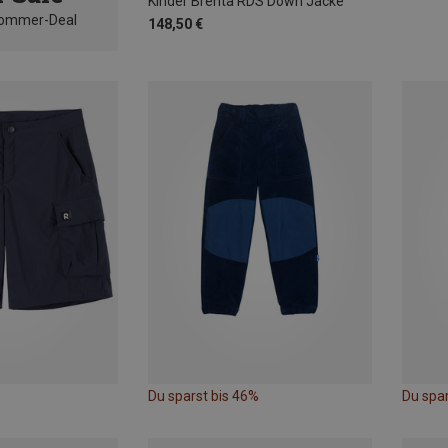
Kinder Brenta RDS Down Jacke
Sommer-Deal
148,50 €
Du sparst bis 46%
Du spa