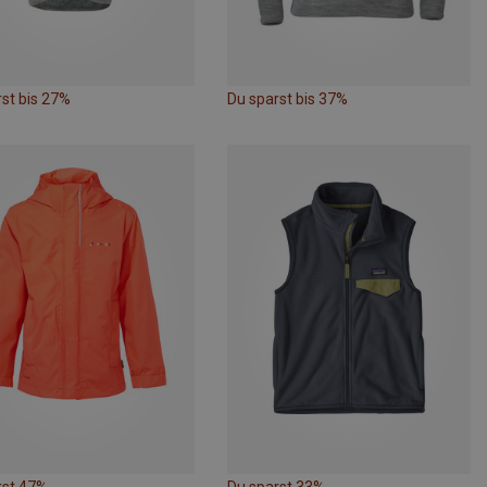
st bis 27%
Du sparst bis 37%