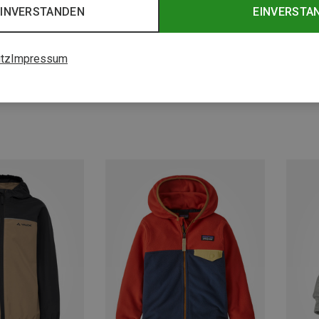
EINVERSTANDEN
EINVERSTA
tz
Impressum
Du sparst 40%
Du spa