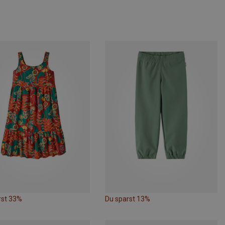
rst 33%
Du sparst 13%