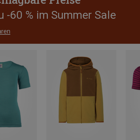
zu -60 % im Summer Sale
aren