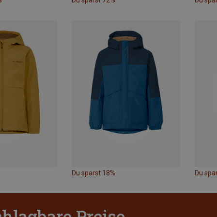
%
Du sparst 72%
Du spa
Du sparst 18%
Du spar
hlagbare Preise