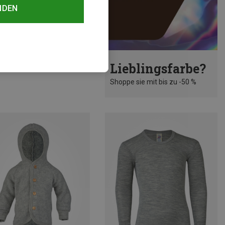
NDEN
rst 28%
Lieblingsfarbe?
Shoppe sie mit bis zu -50 %