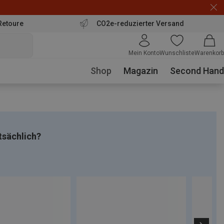
Retoure
CO2e-reduzierter Versand
Mein Konto
Wunschliste
Warenkorb
Shop
Magazin
Second Hand
tsächlich?