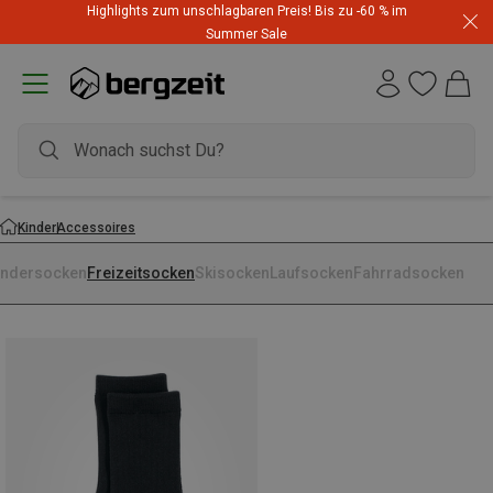
Highlights zum unschlagbaren Preis! Bis zu -60 % im
Summer Sale
Kinder
Accessoires
ndersocken
Freizeitsocken
Skisocken
Laufsocken
Fahrradsocken