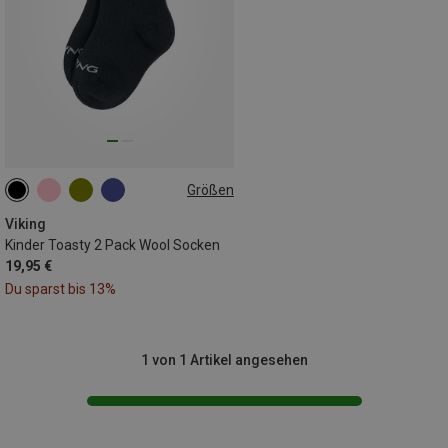
Größen
25|26|27
28|29|30
31|32|33
34|35|36
Viking
Kinder Toasty 2 Pack Wool Socken
19,95 €
Du sparst bis 13%
1 von 1 Artikel angesehen