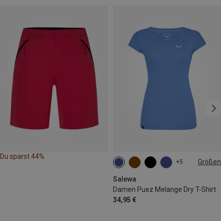
Du sparst 44%
Größen
+5
XS
S
M
L
Salewa
Damen Puez Melange Dry T-Shirt
34,95 €