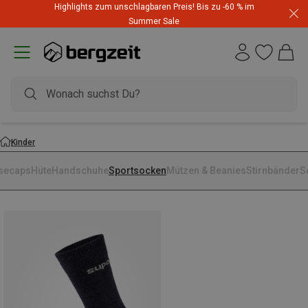
Highlights zum unschlagbaren Preis! Bis zu -60 % im
Summer Sale
Kinder
secaps
Hüte
Handschuhe
Sportsocken
Mützen & Beanies
Stirnbänder
S