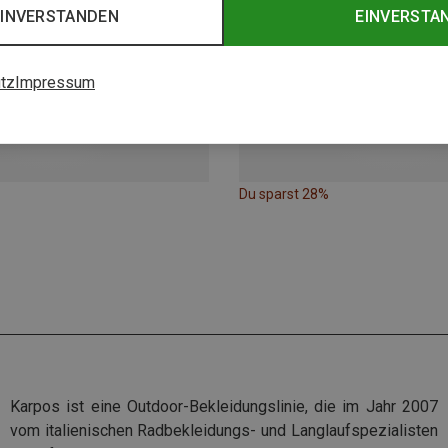
EINVERSTANDEN
EINVERSTA
tz
Impressum
Du sparst 28%
Karpos ist eine Outdoor-Bekleidungslinie, die im Jahr 2007
vom italienischen Radbekleidungs- und Langlaufspezialisten