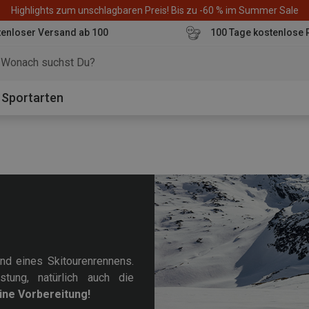
Highlights zum unschlagbaren Preis! Bis zu -60 % im Summer Sale
enloser Versand ab 100
100 Tage kostenlose 
o
Sportarten
nd eines Skitourenrennens.
tung, natürlich auch die
eine Vorbereitung!