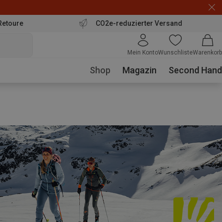
Retoure
CO2e-reduzierter Versand
Mein Konto
Wunschliste
Warenkorb
Shop
Magazin
Second Hand