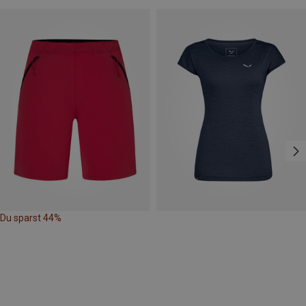
Du sparst 44%