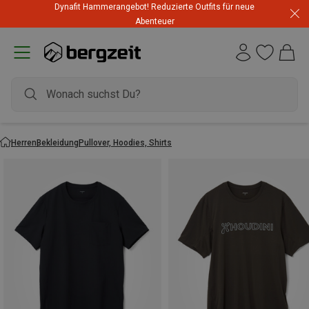
Dynafit Hammerangebot! Reduzierte Outfits für neue
Abenteuer
Herren
Bekleidung
Pullover, Hoodies, Shirts