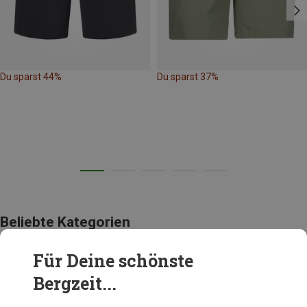
Du sparst 44%
Du sparst 37%
Beliebte Kategorien
Für Deine schönste
BEKLEIDUNG
Bergzeit...