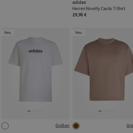
adidas
Herren Novelty Cards T-Shirt
29,95 €
Neu
Neu
Größen
Gr
S
M
L
XL
S
M
L
XL