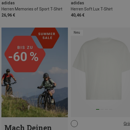
adidas
adidas
Herren Memories of Sport T-Shirt
Herren Soft Lux T-Shirt
26,96 €
40,46 €
Neu
Gr
Mach Deinen
S
M
L
XL