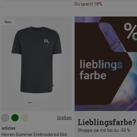
Du sparst 18%
Neu
Größen
Lieblingsfarbe?
S
M
L
XL
XXL
adidas
Shoppe sie mit bis zu -50 %
Herren Summer Embroidered Slides T-Shirt