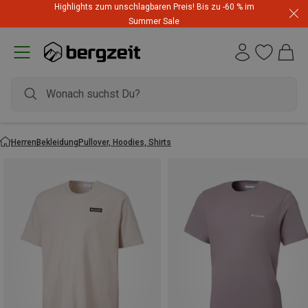
Highlights zum unschlagbaren Preis! Bis zu -60 % im
Summer Sale
Herren
Bekleidung
Pullover, Hoodies, Shirts