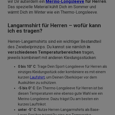
wir Dir außerdem ein
Merino-Longsleeve
für Herren
.
Das spezielle Material kühlt Dich im Sommer und
wärmt Dich im Winter wie ein Thermo-Longsleeve.
Langarmshirt für Herren – wofür kann
ich es tragen?
Herren-Langarmshirts sind ein wichtiger Bestandteil
des Zwiebelprinzips. Du kannst sie nämlich
in
verschiedenen Temperaturbereichen
tragen,
jeweils kombiniert mit anderen Kleidungsstücken:
0 bis 10° C
: Trage Dein Sport-Longsleeve für Herren als
einziges Kleidungsstück oder kombiniere es mit einem
kurzen
Laufshirt
, um Deinen Oberkörper vor dem
Auskühlen zu schützen.
-5 bis 0° C
: Ein Thermo-Longsleeve für Herren ist bei
diesen Temperaturen eine ebenso gute Wahl wie ein
Merino-Longsleeve. Dazu trägst Du am besten ein
kurzes Lauftrikot.
unter -5° C
: Nutze Herren-Langarmshirts als Base-
Layer. Darüber trägst Du eine zur Temperatur