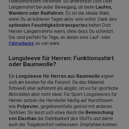
Funktionsfasern versehen. So unterstützt Dich Dein
Langarmshirt bei jeder Bewegung, ob beim
Laufen,
Wandern oder Radfahren
. Es ist die ideale Wahl,
wenn Du an kühleren Tagen aktiv sein willst. Dank des
optimalen Feuchtigkeitstransportes
halten Dich
Herren-Langarmshirts warm, ohne dass Du schwitzt.
Sie sind perfekt für Tage, an denen eine Lauf- oder
Fahrradjacke
zu viel wäre.
Longsleeve für Herren: Funktionsshirt
oder Baumwolle?
Ein
Longsleeve für Herren aus Baumwolle
eignet
sich am besten für die Freizeit. Da das Material
Schweiß eher aufnimmt als abgibt, ist es für sportliche
Aktivitäten aber nicht ideal. Für Sport-Longsleeves für
Herren setzen die Hersteller häufig auf Kunstfasern
wie
Polyester
, gegebenenfalls gemixt mit anderen
Textilien. So lässt sich etwa durch die
Beimischung
von Elasthan
die Dehnbarkeit des Stoffs und damit
auch der Tragekomfort verbessern. Empfehlen können