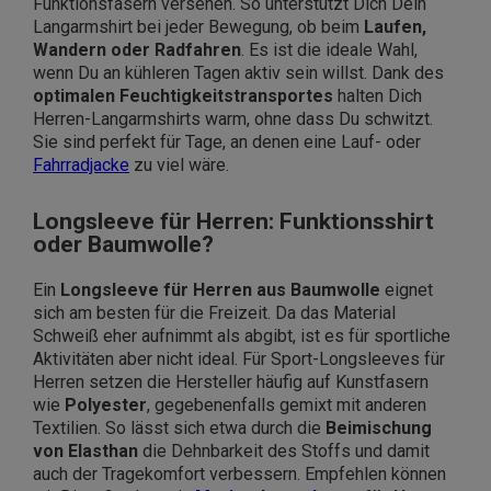
Funktionsfasern versehen. So unterstützt Dich Dein
Langarmshirt bei jeder Bewegung, ob beim
Laufen,
Wandern oder Radfahren
. Es ist die ideale Wahl,
wenn Du an kühleren Tagen aktiv sein willst. Dank des
optimalen Feuchtigkeitstransportes
halten Dich
Herren-Langarmshirts warm, ohne dass Du schwitzt.
Sie sind perfekt für Tage, an denen eine Lauf- oder
Fahrradjacke
zu viel wäre.
Longsleeve für Herren: Funktionsshirt
oder Baumwolle?
Ein
Longsleeve für Herren aus Baumwolle
eignet
sich am besten für die Freizeit. Da das Material
Schweiß eher aufnimmt als abgibt, ist es für sportliche
Aktivitäten aber nicht ideal. Für Sport-Longsleeves für
Herren setzen die Hersteller häufig auf Kunstfasern
wie
Polyester
, gegebenenfalls gemixt mit anderen
Textilien. So lässt sich etwa durch die
Beimischung
von Elasthan
die Dehnbarkeit des Stoffs und damit
auch der Tragekomfort verbessern. Empfehlen können