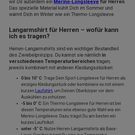
wir Dir außerdem ein
Merino-Longsleeve
für Herren
.
Das spezielle Material kühlt Dich im Sommer und
wärmt Dich im Winter wie ein Thermo-Longsleeve.
Langarmshirt für Herren – wofür kann
ich es tragen?
Herren-Langarmshirts sind ein wichtiger Bestandteil
des Zwiebelprinzips. Du kannst sie nämlich
in
verschiedenen Temperaturbereichen
tragen,
jeweils kombiniert mit anderen Kleidungsstücken:
0 bis 10° C
: Trage Dein Sport-Longsleeve für Herren als
einziges Kleidungsstück oder kombiniere es mit einem
kurzen
Laufshirt
, um Deinen Oberkörper vor dem
Auskühlen zu schützen.
-5 bis 0° C
: Ein Thermo-Longsleeve für Herren ist bei
diesen Temperaturen eine ebenso gute Wahl wie ein
Merino-Longsleeve. Dazu trägst Du am besten ein
kurzes Lauftrikot.
unter -5° C
: Nutze Herren-Langarmshirts als Base-
Layer. Darüber trägst Du eine zur Temperatur