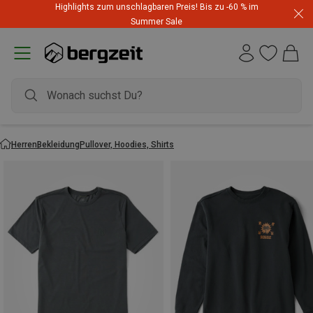
Highlights zum unschlagbaren Preis! Bis zu -60 % im
Summer Sale
Herren
Bekleidung
Pullover, Hoodies, Shirts