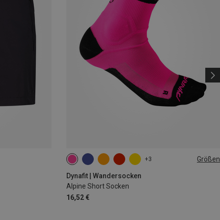
Größen
+3
35|36|37|38
39|40|41|42
43|44|45|46
Dynafit | Wandersocken
Alpine Short Socken
16,52 €