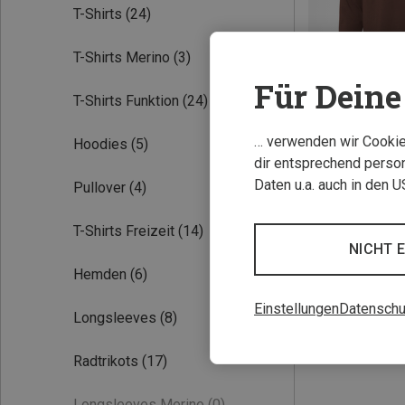
T-Shirts
(24)
T-Shirts Merino
(3)
Für Deine 
T-Shirts Funktion
(24)
… verwenden wir Cookies
Hoodies
(5)
dir entsprechend person
Du sparst 38%
Daten u.a. auch in den 
Pullover
(4)
T-Shirts Freizeit
(14)
NICHT 
Hemden
(6)
Einstellungen
Datenschu
Longsleeves
(8)
Radtrikots
(17)
Longsleeves Merino
(0)