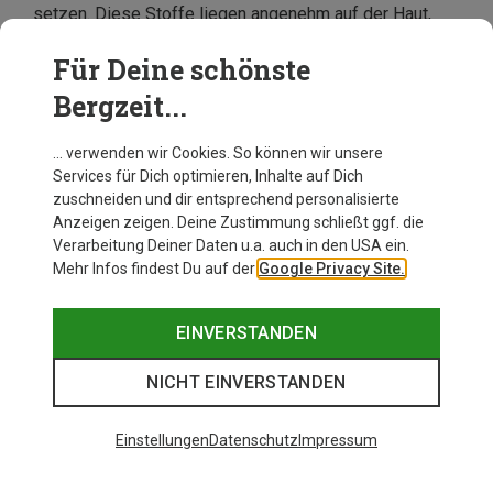
setzen. Diese Stoffe liegen angenehm auf der Haut,
sind
atmungsaktiv
und Gerüche setzen sich nicht so
schnell fest wie bei einigen synthetischen Materialien.
Für Deine schönste
So kannst Du Outdoor auch mehrere Tage unterwegs
Bergzeit...
sein und Deinen sommerlichen Herren-Hoodie guten
Gewissens mehrfach anziehen, bevor Du ihn wäschst.
… verwenden wir Cookies. So können wir unsere
Services für Dich optimieren, Inhalte auf Dich
zuschneiden und dir entsprechend personalisierte
Anzeigen zeigen. Deine Zustimmung schließt ggf. die
Verarbeitung Deiner Daten u.a. auch in den USA ein.
Mehr Infos findest Du auf der
Google Privacy Site.
EINVERSTANDEN
NICHT EINVERSTANDEN
Einstellungen
Datenschutz
Impressum