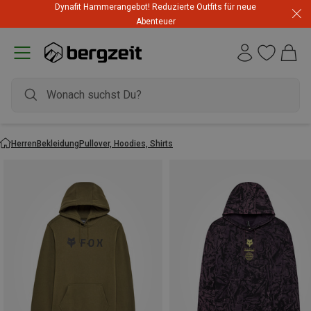
Dynafit Hammerangebot! Reduzierte Outfits für neue
Abenteuer
Herren
Bekleidung
Pullover, Hoodies, Shirts