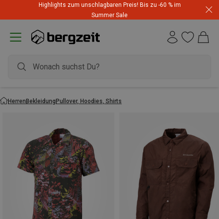
Highlights zum unschlagbaren Preis! Bis zu -60 % im
Summer Sale
Herren
Bekleidung
Pullover, Hoodies, Shirts