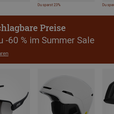
Du sparst 23%
Du spar
hlagbare Preise
zu -60 % im Summer Sale
aren