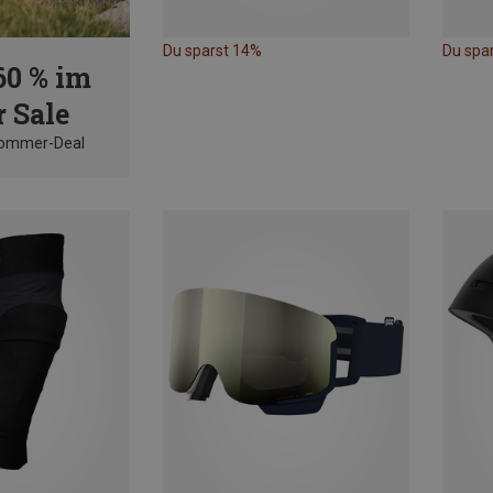
Du sparst 14%
Du spa
60 % im
 Sale
Sommer-Deal