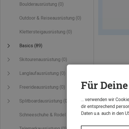
Boulderausrüstung
(0)
Outdoor & Reiseausrüstung
(0)
Klettersteigausrüstung
(0)
Basics
(89)
Skitourenausrüstung
(0)
Langlaufausrüstung
(0)
Für Deine 
Freerideausrüstung
(0)
… verwenden wir Cookies
Splitboardausrüstung
(0)
dir entsprechend person
Daten u.a. auch in den 
Schneeschuhe & Rodel
(0)
Telemarkausrüstung
(0)