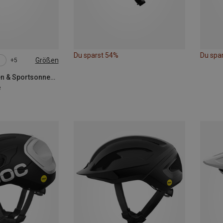
Du sparst 54%
Du spa
Größen
+5
POC | Sportbrillen & Sportsonnenbrillen
e