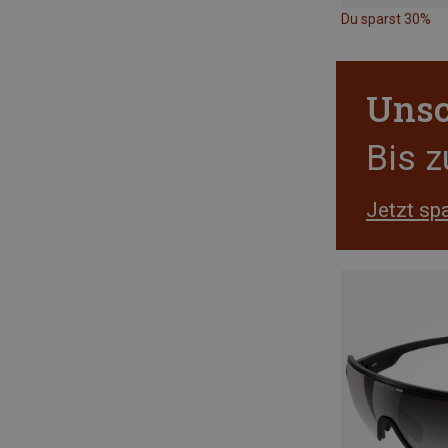
Du sparst 30%
Unsc
Bis 
Jetzt sp