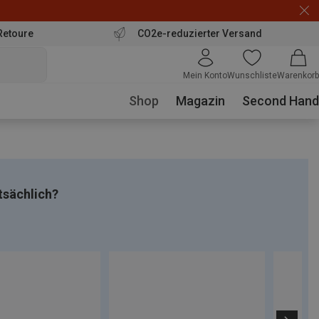
Retoure
CO2e-reduzierter Versand
Mein Konto
Wunschliste
Warenkorb
Shop
Magazin
Second Hand
tsächlich?