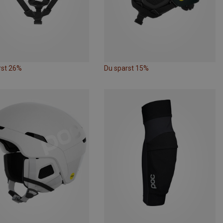
rst 26%
Du sparst 15%