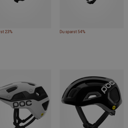
rst 23%
Du sparst 54%