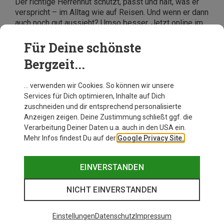
Der richtige Herrenhut schützt, passt und hält, was er
verspricht – im Alltag wie auf Reisen. Und wenn er dann
auch noch gut aussieht? Umso besser. Jetzt online im
Bergzeit-Shop stöbern und Deinen neuen Lieblingshut
entdecken – für draußen, fürs Angeln, für jeden Tag.
Für Deine schönste
Bergzeit...
… verwenden wir Cookies. So können wir unsere
Services für Dich optimieren, Inhalte auf Dich
zuschneiden und dir entsprechend personalisierte
Anzeigen zeigen. Deine Zustimmung schließt ggf. die
Verarbeitung Deiner Daten u.a. auch in den USA ein.
Mehr Infos findest Du auf der
Google Privacy Site.
EINVERSTANDEN
NICHT EINVERSTANDEN
Einstellungen
Datenschutz
Impressum