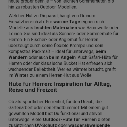
heute größer denn je – von leichten Sommerhüten bis
hin zu robusten Outdoor-Modellen.
Welcher Hut zu Dir passt, hängt von Deinem
Einsatzbereich ab. Für
warme Tage
eignen sich
Modelle aus
leichten Materialien
wie Baumwolle oder
Leinen. Sie sind ideal als Sonnen- oder Sommerhüte für
Herren. Ein Fischer- oder Anglerhut für Herren
überzeugt durch seine flexible Krempe und sein
kompaktes Packmaß – ideal für unterwegs,
beim
Wandern
oder auch
beim Angeln
. Auch Safari-Hüte für
Herren oder der klassische Bucket Hat erfreuen sich
wachsender Beliebtheit. Wer es wärmer braucht, greift
im
Winter
zu einem Herren-Hut aus Wolle.
Hüte für Herren: Inspiration für Alltag,
Reise und Freizeit
Ob als sportlicher Herrenhut, für den Urlaub, die
Gartenarbeit oder den Stadtbummel: Mit einem gut
gewählten Modell bist Du funktional und stilvoll
unterwegs. Viele
Outdoor-Hüte für Herren
bieten
zusätzlichen
UV-Schutz
oder
wasserabweisende