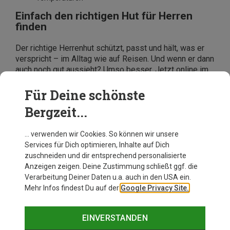
Einfach den richtigen Hut für Herren
finden
Der richtige Herrenhut schützt, passt und hält, was er
verspricht – im Alltag wie auf Reisen. Und wenn er dann
auch noch gut aussieht? Umso besser. Jetzt online im
Bergzeit-Shop stöbern und Deinen neuen Lieblingshut
entdecken – für draußen, fürs Angeln, für jeden Tag.
Für Deine schönste
Bergzeit...
… verwenden wir Cookies. So können wir unsere
Services für Dich optimieren, Inhalte auf Dich
zuschneiden und dir entsprechend personalisierte
Anzeigen zeigen. Deine Zustimmung schließt ggf. die
Verarbeitung Deiner Daten u.a. auch in den USA ein.
Mehr Infos findest Du auf der
Google Privacy Site.
EINVERSTANDEN