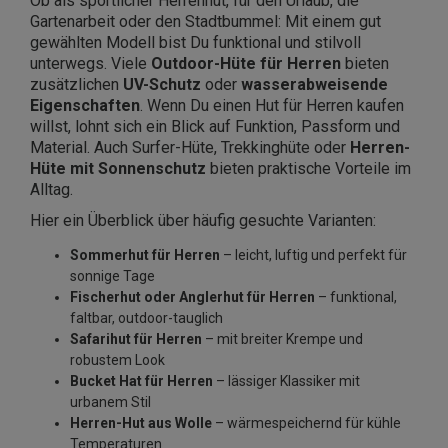
Ob als sportlicher Herrenhut, für den Urlaub, die
Gartenarbeit oder den Stadtbummel: Mit einem gut
gewählten Modell bist Du funktional und stilvoll
unterwegs. Viele
Outdoor-Hüte für Herren
bieten
zusätzlichen
UV-Schutz
oder
wasserabweisende
Eigenschaften
. Wenn Du einen Hut für Herren kaufen
willst, lohnt sich ein Blick auf Funktion, Passform und
Material. Auch Surfer-Hüte, Trekkinghüte oder
Herren-
Hüte mit Sonnenschutz
bieten praktische Vorteile im
Alltag.
Hier ein Überblick über häufig gesuchte Varianten:
Sommerhut für Herren
– leicht, luftig und perfekt für
sonnige Tage
Fischerhut oder Anglerhut für Herren
– funktional,
faltbar, outdoor-tauglich
Safarihut für Herren
– mit breiter Krempe und
robustem Look
Bucket Hat für Herren
– lässiger Klassiker mit
urbanem Stil
Herren-Hut aus Wolle
– wärmespeichernd für kühle
Temperaturen