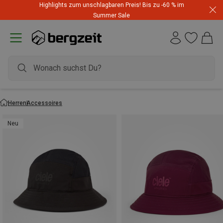
Highlights zum unschlagbaren Preis! Bis zu -60 % im
Summer Sale
Herren
Accessoires
Neu