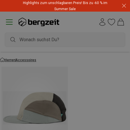
Highlights zum unschlagbaren Preis! Bis zu -60 % im
Summer Sale
Herren
Accessoires