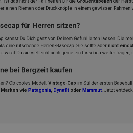
st das nicht der Fall, helfen Dir die
Größentabellen
der Herste
ber einen Riemen oder Druckknöpfe in einem gewissen Rahmen ve
asecap für Herren sitzen?
p kannst Du Dich ganz von Deinem Gefühl leiten lassen. Die mei
r als eine rutschende Herren-Basecap. Sie sollte aber
nicht eins
wirst Du sie vielleicht auch gerne ein bisschen weiter tragen,
ne bei Bergzeit kaufen
en? Ob cooles Modell,
Vintage-Cap
im Stil der ersten Basebal
n Marken wie
Patagonia
,
Dynafit
oder
Mammut
. Jetzt entdec