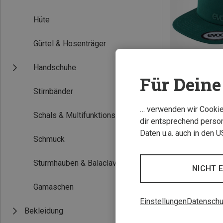
Hüte
Gürtel & Hosenträger
Handschuhe
Für Deine 
Stirnbänder
Du sparst 19%
… verwenden wir Cookies
Schals & Multifunktionstücher
dir entsprechend person
Daten u.a. auch in den 
Schmuck
Sturmhauben & Balaclavas
NICHT 
Gamaschen
Einstellungen
Datenschu
Bekleidung