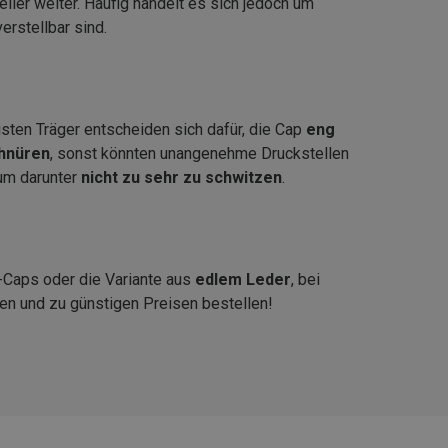
ller weiter. Häufig handelt es sich jedoch um
rstellbar sind.
sten Träger entscheiden sich dafür, die Cap
eng
chnüren
, sonst könnten unangenehme Druckstellen
 um darunter
nicht zu sehr zu schwitzen
.
l-Caps oder die Variante aus
edlem Leder
, bei
ken und zu günstigen Preisen bestellen!