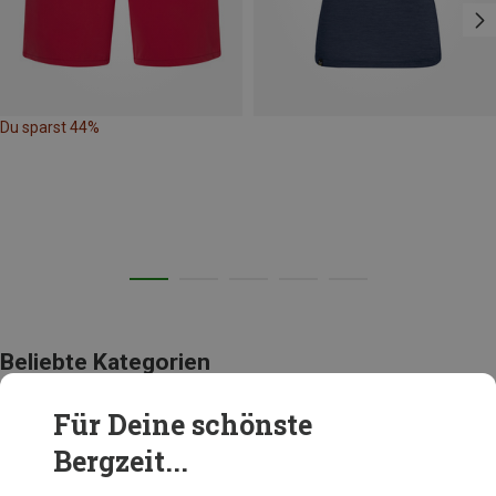
Du sparst 44%
Beliebte Kategorien
Für Deine schönste
ACCESSOIRES
Bergzeit...